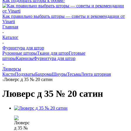
Как подобрать шторы к обоям?
Как правильно выбрать шторы — советы и рекомендации от
Vinarti
Главная
-
Каталог
-
Фурнитура для штор
Рулонные шторы
Ткани для штор
Готовые
шторы
Карнизы
Фурнитура для штор
-
Люверсы
Кисти
Подхваты
Бахрома
Шнуры
Тесьма
Лента шторная
-
Люверс д 35 № 20 сатин
Люверс д 35 № 20 сатин